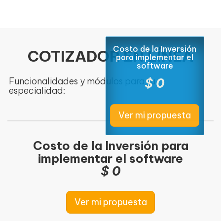
Costo de la Inversión
COTIZADOR EN LÍNEA
para implementar el
software
Funcionalidades y módulos para tu
$ 0
especialidad:
Costo de la Inversión para
implementar el software
$ 0
Ver mi propuesta