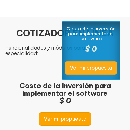
Costo de la Inversión
COTIZADOR EN LÍNEA
para implementar el
software
Funcionalidades y módulos para tu
$ 0
especialidad:
Costo de la Inversión para
implementar el software
$ 0
Ver mi propuesta